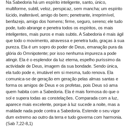
Na Sabedoria há um espírito inteligente, santo, único,
multiforme, subtil, veloz, perspicaz, sem mancha; um espírito
lúcido, inalterável, amigo do bem; penetrante, irreprimível,
benfazejo, amigo dos homens; firme, seguro, sereno; ele tudo
pode, tudo abrange e penetra todos os espíritos, os mais
inteligentes, mais puros e mais subtis. A Sabedoria é mais ágil
que todo o movimento, atravessa e penetra tudo, graças à sua
pureza. Ela é um sopro do poder de Deus, emanação pura da
glória do Omnipotente; por isso nenhuma impureza a pode
atingir. Ela é o esplendor da luz eterna, espelho puríssimo da
actividade de Deus, imagem da sua bondade. Sendo única,
ela tudo pode e, imutável em si mesma, tudo renova. Ela
comunica-se de geração em geração pelas almas santas e
forma os amigos de Deus e os profetas, pois Deus só ama
quem habita com a Sabedoria. Ela é mais formosa do que o
sol e supera todas as constelações. Comparada com a luz,
aparece mais excelente, porque à luz sucede a noite, mas a
maldade nada pode contra a Sabedoria. Estende o seu vigor
dum extremo ao outro da terra e tudo governa com harmonia.
(Sab 7,22-8,1)