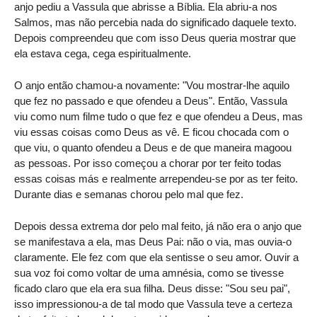
anjo pediu a Vassula que abrisse a Bíblia. Ela abriu-a nos
Salmos, mas não percebia nada do significado daquele texto.
Depois compreendeu que com isso Deus queria mostrar que
ela estava cega, cega espiritualmente.
O anjo então chamou-a novamente: "Vou mostrar-lhe aquilo
que fez no passado e que ofendeu a Deus". Então, Vassula
viu como num filme tudo o que fez e que ofendeu a Deus, mas
viu essas coisas como Deus as vê. E ficou chocada com o
que viu, o quanto ofendeu a Deus e de que maneira magoou
as pessoas. Por isso começou a chorar por ter feito todas
essas coisas más e realmente arrependeu-se por as ter feito.
Durante dias e semanas chorou pelo mal que fez.
Depois dessa extrema dor pelo mal feito, já não era o anjo que
se manifestava a ela, mas Deus Pai: não o via, mas ouvia-o
claramente. Ele fez com que ela sentisse o seu amor. Ouvir a
sua voz foi como voltar de uma amnésia, como se tivesse
ficado claro que ela era sua filha. Deus disse: "Sou seu pai",
isso impressionou-a de tal modo que Vassula teve a certeza