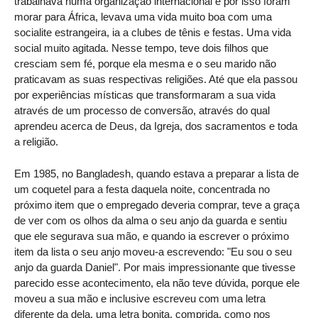
trabalhava numa organização internacional e por isso foram
morar para África, levava uma vida muito boa com uma
socialite estrangeira, ia a clubes de tênis e festas. Uma vida
social muito agitada. Nesse tempo, teve dois filhos que
cresciam sem fé, porque ela mesma e o seu marido não
praticavam as suas respectivas religiões. Até que ela passou
por experiências místicas que transformaram a sua vida
através de um processo de conversão, através do qual
aprendeu acerca de Deus, da Igreja, dos sacramentos e toda
a religião.
Em 1985, no Bangladesh, quando estava a preparar a lista de
um coquetel para a festa daquela noite, concentrada no
próximo item que o empregado deveria comprar, teve a graça
de ver com os olhos da alma o seu anjo da guarda e sentiu
que ele segurava sua mão, e quando ia escrever o próximo
item da lista o seu anjo moveu-a escrevendo: "Eu sou o seu
anjo da guarda Daniel". Por mais impressionante que tivesse
parecido esse acontecimento, ela não teve dúvida, porque ele
moveu a sua mão e inclusive escreveu com uma letra
diferente da dela, uma letra bonita, comprida, como nos