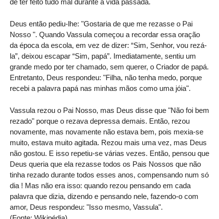
de ter feito tudo mal durante a vida passada.
Deus então pediu-lhe: "Gostaria de que me rezasse o Pai
Nosso ". Quando Vassula começou a recordar essa oração
da época da escola, em vez de dizer: “Sim, Senhor, vou rezá-
la”, deixou escapar “Sim, papá”. Imediatamente, sentiu um
grande medo por ter chamado, sem querer, o Criador de papá.
Entretanto, Deus respondeu: "Filha, não tenha medo, porque
recebi a palavra papá nas minhas mãos como uma jóia".
Vassula rezou o Pai Nosso, mas Deus disse que "Não foi bem
rezado" porque o rezava depressa demais. Então, rezou
novamente, mas novamente não estava bem, pois mexia-se
muito, estava muito agitada. Rezou mais uma vez, mas Deus
não gostou. E isso repetiu-se várias vezes. Então, pensou que
Deus queria que ela rezasse todos os Pais Nossos que não
tinha rezado durante todos esses anos, compensando num só
dia ! Mas não era isso: quando rezou pensando em cada
palavra que dizia, dizendo e pensando nele, fazendo-o com
amor, Deus respondeu: "Isso mesmo, Vassula".
(Fonte: Wikipédia)