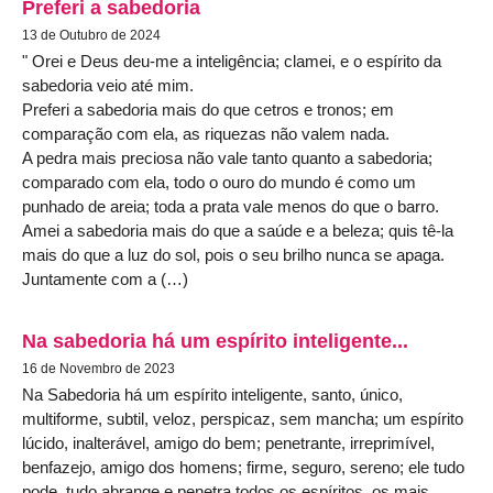
Preferi a sabedoria
13 de Outubro de 2024
" Orei e Deus deu-me a inteligência; clamei, e o espírito da
sabedoria veio até mim.
Preferi a sabedoria mais do que cetros e tronos; em
comparação com ela, as riquezas não valem nada.
A pedra mais preciosa não vale tanto quanto a sabedoria;
comparado com ela, todo o ouro do mundo é como um
punhado de areia; toda a prata vale menos do que o barro.
Amei a sabedoria mais do que a saúde e a beleza; quis tê-la
mais do que a luz do sol, pois o seu brilho nunca se apaga.
Juntamente com a (…)
Na sabedoria há um espírito inteligente...
16 de Novembro de 2023
Na Sabedoria há um espírito inteligente, santo, único,
multiforme, subtil, veloz, perspicaz, sem mancha; um espírito
lúcido, inalterável, amigo do bem; penetrante, irreprimível,
benfazejo, amigo dos homens; firme, seguro, sereno; ele tudo
pode, tudo abrange e penetra todos os espíritos, os mais