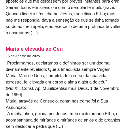
apóstolos que me deixassem por breves instantes para orar.
Saíram todos em silêncio e com o semblante muito grave.
Quando fiquei a sós, chamei Jesus, meu divino Filho; mas
não me respondia, dava a sensação de que se tinha tornado
surdo ao meu apelo, e no exercício de uma profunda fé voltei
a chamar às (…)
Maria é elevada ao Céu
15 de Agosto de 2025
"Proclamamos, declaramos e definimos ser um dogma
divinamente revelado: Que a Imaculada sempre Virgem
Maria, Mãe de Deus, completado o curso da sua vida
terrestre, foi elevada em corpo e alma à glória do céu"
(Pio XII, Const. Ap. Munificentissimus Deus, 1 de Novembro
de 1950).
Maria, através de Consuelo, conta-nos como foi a Sua
Assunção:
"A minha alma, guiada por Jesus, meu muito amado Filho, e
acompanhada de miríades e miríades de anjos e de arcanjos,
sem deslocar a pedra que (…)