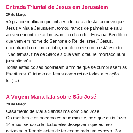
Entrada Triunfal de Jesus em Jerusalém
29 de Março
«A grande multidão que tinha vindo para a festa, ao ouvir que
Jesus vinha a Jerusalém, tomou ramos de palmeiras e saiu
ao seu encontro e aclamavam-no dizendo: "Hosana! Bendito o
que vem em nome do Senhor e o Rei de Israel." Jesus,
encontrando um jumentinho, montou nele como está escrito:
"Não temas, filha de Sião; eis que vem o teu rei montado num
jumentinho"» .
Todas estas coisas ocorreram a fim de que se cumprissem as
Escrituras. O triunfo de Jesus como rei de todas a criação
foi (…)
A Virgem Maria fala sobre São José
29 de Março
Casamento de Maria Santíssima com São José
Os mestres e os sacerdotes reuniram-se, pois que eu ia fazer
14 anos; sendo órfã, todos eles desejavam que eu não
deixasse o Templo antes de ter encontrado um esposo. Por