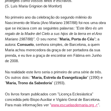
protegeis como vossos filhos e escravos."
(S. Luís Maria Grignion de Monfort)
No primeiro ano da celebração do segundo milénio do
Nascimento de Maria (Ano Mariano 1987/88) foi-nos uma obra
que se iniciava com as seguintes palavras:
"Este libro és um
regalo de la Madre del Cielo a sus hijos de la tierra en el Ano
Mariano 1987/88)"
. O seu nome: "
Maria, Porta do Céu
"; a
autora:
Consuelo
, senhora simples, de Barcelona, a quem
Maria achou merecedora da graça de ser portadora da sua
prenda, e eu tive a graça de encontrar em Fátima em Junho
de 2008.
Na realidade este livro seria o primeiro de uma série de três.
Os outros dois: "
Maria, Estrela da Evangelização
" (1990) e
"
Maria, Trono da Sabedoria
" (1993).
Os livros foram publicados com "Licença Eclesiástica"
concedida pelo Bispo Auxiliar e Vigário Geral de Barcelona.
Para mais informações ver "
www.escuelasdemaria.org
".